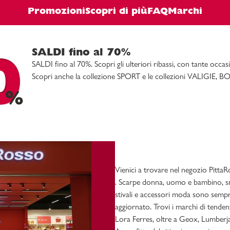
Promozioni
Scopri di più
FAQ
Marchi
SALDI fino al 70%
SALDI fino al 70%. Scopri gli ulteriori ribassi, con tant
Scopri anche la collezione SPORT e le collezioni VALIGIE,
Vienici a trovare nel negozio PittaR
. Scarpe donna, uomo e bambino, sne
stivali e accessori moda sono sempr
aggiornato. Trovi i marchi di tende
Lora Ferres, oltre a Geox, Lumberja