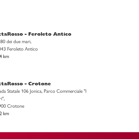
ttaRosso - Feroleto Antico
80 dei due mari,
43 Feroleto Antico
,4 km
ttaRosso - Crotone
ada Statale 106 Jonica, Parco Commerciale "I
i",
900 Crotone
,2 km