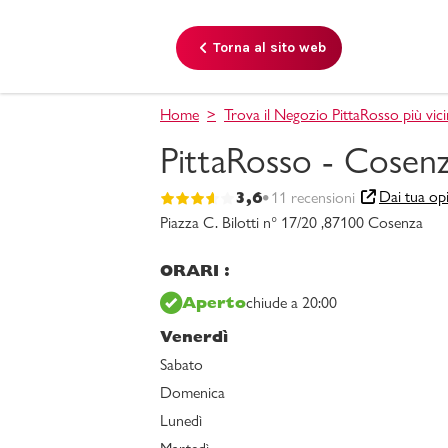
Torna al sito web
Home
Trova il Negozio PittaRosso più vic
PittaRosso - Cosen
3,6
Dai tua op
11 recensioni
Piazza C. Bilotti n° 17/20 ,
87100 Cosenza
ORARI :
Aperto
chiude a 20:00
Venerdì
Sabato
Domenica
Lunedì