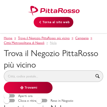
Torna al sito web
Home
Trova il Negozio PittaRosso più vicino
Campania
Città Metropolitana di Napoli
Nola
Trova il Negozio PittaRosso
più vicino
accessibility.searchform.label.searchform
accessibility.searchform.label.searchinput
accessibility.searchform.autocomplete_status
Trovami
Aperti ora
Clicca e ritira
Reso in Negozio