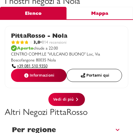
I nostri negozi a Nola
Elenco
Mappa
PittaRosso - Nola
3,8
814 recensioni
Aperto
chiude a 22:00
CENTRO COMM.LE "VULCANO BUONO" Loc, Via
Boscofangone 80035 Nola
+39 081 510 9350
Informazioni
Portami qui
Vedi di più
Altri Negozi PittaRosso
Per regione