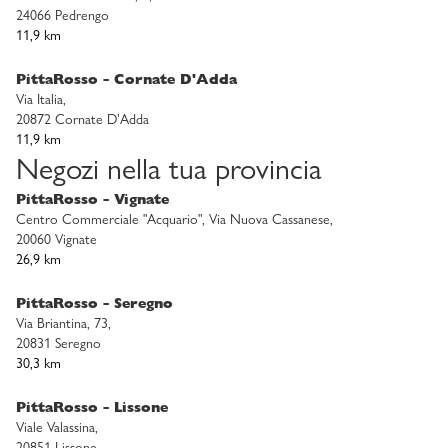
24066 Pedrengo
11,9 km
PittaRosso - Cornate D'Adda
Via Italia,
20872 Cornate D'Adda
11,9 km
Negozi nella tua provincia
PittaRosso - Vignate
Centro Commerciale "Acquario", Via Nuova Cassanese,
20060 Vignate
26,9 km
PittaRosso - Seregno
Via Briantina, 73,
20831 Seregno
30,3 km
PittaRosso - Lissone
Viale Valassina,
20851 Lissone