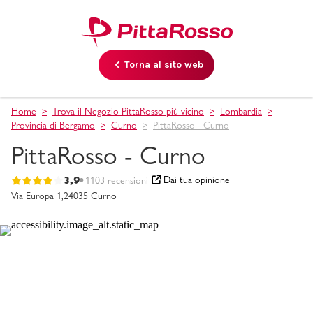
Torna al sito web
Home
Trova il Negozio PittaRosso più vicino
Lombardia
Provincia di Bergamo
Curno
PittaRosso - Curno
PittaRosso - Curno
Dai tua opinione
3,9
1103 recensioni
Via Europa 1,
24035 Curno