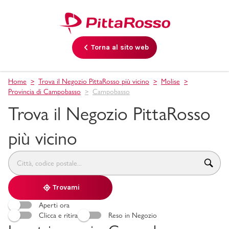
Torna al sito web
Home
Trova il Negozio PittaRosso più vicino
Molise
Provincia di Campobasso
Campobasso
Trova il Negozio PittaRosso
più vicino
accessibility.searchform.label.searchform
accessibility.searchform.label.searchinput
accessibility.searchform.autocomplete_status
Trovami
Aperti ora
Clicca e ritira
Reso in Negozio