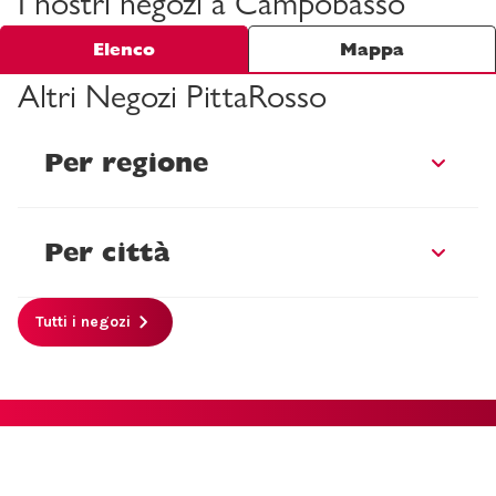
I nostri negozi a Campobasso
Elenco
Mappa
Altri Negozi PittaRosso
Per regione
Per città
Tutti i negozi