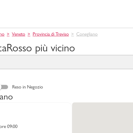
ino
Veneto
Provincia di Treviso
Conegliano
taRosso più vicino
Reso in Negozio
iano
 ore 09:00